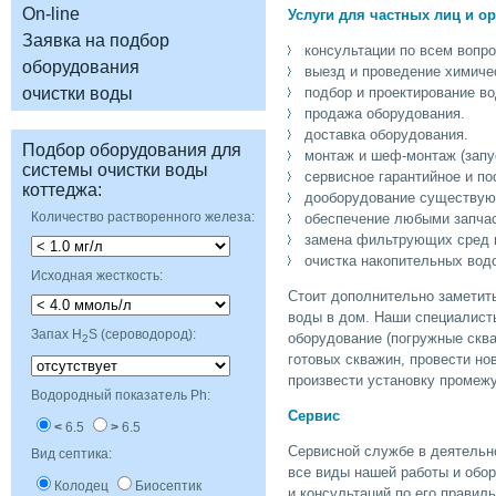
Заявка на подбор
консультации по всем вопро
оборудования
выезд и проведение химичес
очистки воды
подбор и проектирование во
продажа оборудования.
доставка оборудования.
Подбор оборудования для
монтаж и шеф-монтаж (запу
системы очистки воды
сервисное гарантийное и по
дооборудование существующ
Количество растворенного железа:
обеспечение любыми запчас
замена фильтрующих сред в
очистка накопительных водо
Исходная жесткость:
Стоит дополнительно заметить
воды в дом. Наши специалисты
Запах H
S (сероводород):
оборудование (погружные скв
готовых скважин, провести но
произвести установку промежу
Водородный показатель Ph:
6.5
6.5
Сервисной службе в деятельно
Вид септика:
все виды нашей работы и обор
Колодец
Биосептик
и консультаций по его правил