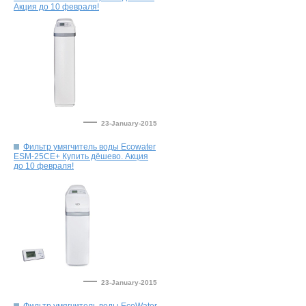
—
23-January-2015
Фильтр умягчитель воды Ecowater
ESM-25CE+ Купить дёшево. Акция
—
23-January-2015